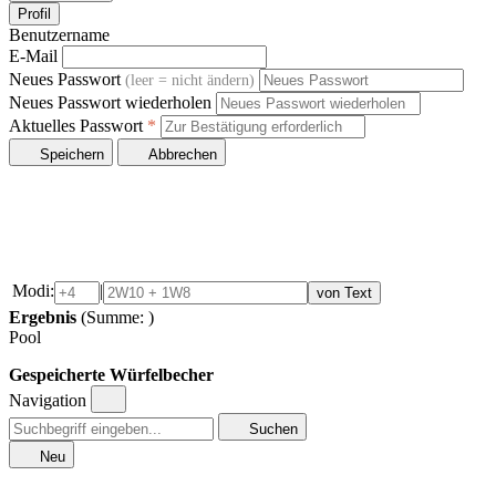
Profil
Benutzername
E-Mail
Neues Passwort
(leer = nicht ändern)
Neues Passwort wiederholen
Aktuelles Passwort
*
Speichern
Abbrechen
Modi:
|
von Text
Ergebnis
(Summe:
)
Pool
Gespeicherte Würfelbecher
Navigation
Suchen
Neu